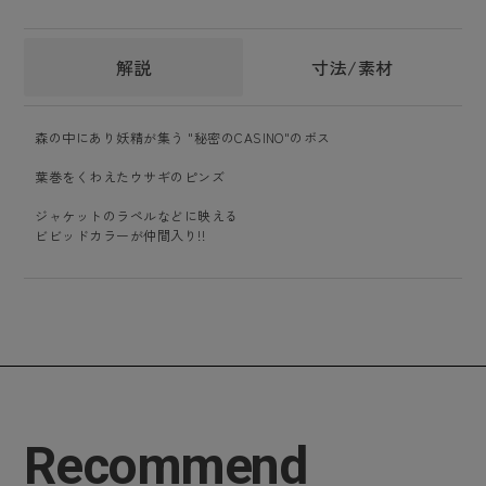
解説
寸法/素材
森の中にあり妖精が集う "秘密のCASINO"のボス
葉巻をくわえたウサギのピンズ
ジャケットのラペルなどに映える
ビビッドカラーが仲間入り!!
Recommend